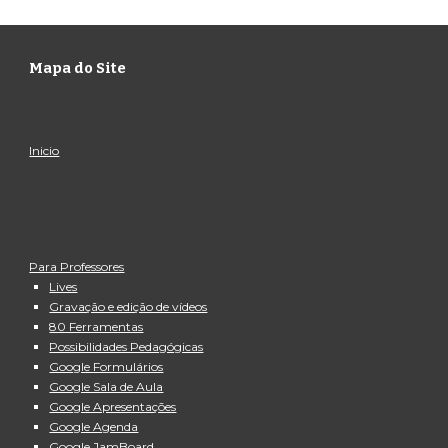
Mapa do Site
Inicio
Para Professores
Lives
Gravação e edição de vídeos
80 Ferramentas
Possibilidades Pedagógicas
Google Formulários
Google Sala de Aula
Google Apresentações
Google Agenda
Google JamBoard